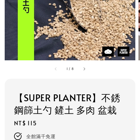
1
/
8
【SUPER PLANTER】不銹
鋼篩土勺 鏟土 多肉 盆栽
Regular
NT$ 115
price
全館滿千免運