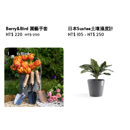
Berry&Bird 園藝手套
日本Sustee土壤濕度計
Sale
NT$ 220
Regular
Regular
NT$ 105
-
NT$ 250
NT$ 250
price
price
price
優惠