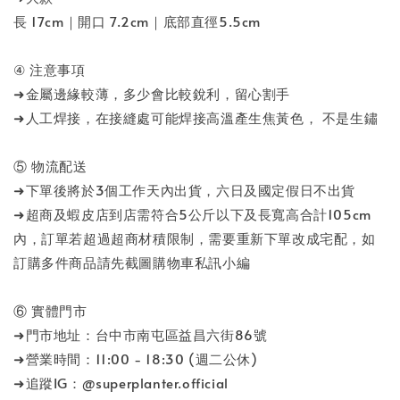
長 17cm｜開口 7.2cm｜底部直徑5.5cm
④ 注意事項
➜金屬邊緣較薄，多少會比較銳利，留心割手
➜人工焊接，在接縫處可能焊接高溫產生焦黃色， 不是生鏽
⑤ 物流配送
➜下單後將於3個工作天內出貨，六日及國定假日不出貨
➜超商及蝦皮店到店需符合5公斤以下及長寬高合計105cm
內，訂單若超過超商材積限制，需要重新下單改成宅配，如
訂購多件商品請先截圖購物車私訊小編
⑥ 實體門市
➜門市地址：台中市南屯區益昌六街86號
➜營業時間：11:00 - 18:30 (週二公休)
➜追蹤IG：@superplanter.official