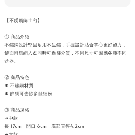
【不銹鋼篩土勺】
① 商品介紹
不鏽鋼設計堅固耐用不生鏽，手握設計貼合掌心更好施力，
鏟面附篩網入盆同時可過篩介質，不同尺寸可因應各種不同
盆器。
② 商品特色
✱ 不鏽鋼材質
✱ 篩網可去除多餘細粉
③ 商品規格
➜中款
長 17cm｜開口 6cm｜底部直徑4.2cm
➜大款