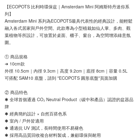
【ECOPOTS 比利時環保盆｜Amsterdam Mini 阿姆斯特丹迷你系
列】
Amsterdam Mini 系列為ECOPOTS最具代表性的經典設計，能輕鬆
融入各式居家與戶外空間。此款專為小型植栽如仙人掌、多肉、觀
葉植物等所設計，可放置於桌面、櫃子、窗台，為空間增添綠意氛
圍。
① 商品規格
➜ 10cm款 
外徑 10.5cm｜內徑 9.3cm｜高度 9.2cm｜底徑 8cm｜容量 0.5L
可搭配 SAM10 底盤，請到 "ECOPOTS 圓形底盤"頁面加購
② 商品特色
✱ 全球首個通過 CO₂ Neutral Product（碳中和產品）認證的盆器品
牌
✱ 經典簡約設計 × 自然百搭色系
✱ 室內 / 戶外皆適用
✱ 通過抗 UV 測試，長時間使用不易褪色
✱ 採用高品質回收複合材料製成，兼顧環保與耐用