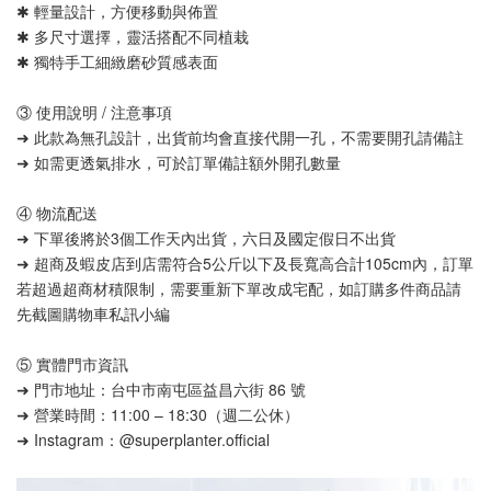
✱ 輕量設計，方便移動與佈置
✱ 多尺寸選擇，靈活搭配不同植栽
✱ 獨特手工細緻磨砂質感表面
③ 使用說明 / 注意事項
➜ 此款為無孔設計，出貨前均會直接代開一孔，不需要開孔請備註
➜ 如需更透氣排水，可於訂單備註額外開孔數量
④ 物流配送
➜ 下單後將於3個工作天內出貨，六日及國定假日不出貨
➜ 超商及蝦皮店到店需符合5公斤以下及長寬高合計105cm內，訂單
若超過超商材積限制，需要重新下單改成宅配，如訂購多件商品請
先截圖購物車私訊小編
⑤ 實體門市資訊
➜ 門市地址：台中市南屯區益昌六街 86 號
➜ 營業時間：11:00 – 18:30（週二公休）
➜ Instagram：@superplanter.official