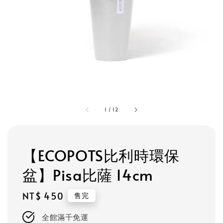
1
/
12
【ECOPOTS比利時環保
盆】Pisa比薩 14cm
Regular
NT$ 450
售完
price
全館滿千免運