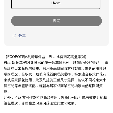
14cm
售完
分享
【ECOPOTS比利時環保盆 - Pisa 比薩插花高盆系列】
Pisa 是 ECOPOTS 推出的第一款花器系列，以簡約優雅的設計，重
新詮釋日常花瓶的樣貌。採用高品質回收材料製成，兼具耐用性與
環保理念，是取代一般玻璃花器的理想選擇，特別適合各式鮮花花
束或居家插花使用，此系列提供三種尺寸選擇，能依不同花束大小
與空間需求靈活搭配，輕鬆為居家或商業空間增添自然氛圍與質
感。
此外，Pisa 亦可作為植物高盆使用，瘦高比例設計能有效提升植栽
視覺層次，使整體呈現更俐落優雅的空間效果。