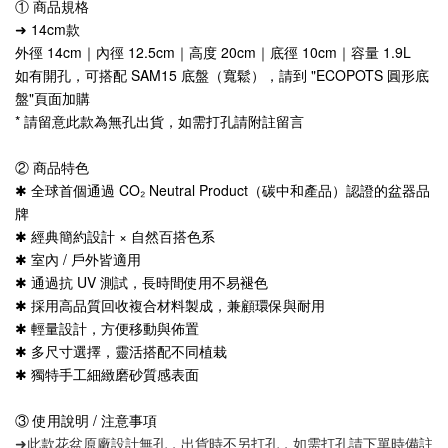
① 商品規格
➜ 14cm款 
外徑 14cm｜內徑 12.5cm｜高度 20cm｜底徑 10cm｜容量 1.9L
如有開孔，可搭配 SAM15 底盤（寬鬆），請到 "ECOPOTS 圓形底
盤"頁面加購
* 請留意此款為無孔出貨，如需打孔請附註留言
② 商品特色
✱ 全球首個通過 CO₂ Neutral Product（碳中和產品）認證的盆器品
牌
✱ 經典簡約設計 × 自然百搭色系
✱ 室內 / 戶外皆適用
✱ 通過抗 UV 測試，長時間使用不易褪色
✱ 採用高品質回收複合材料製成，兼顧環保與耐用
✱ 輕量設計，方便移動與佈置
✱ 多尺寸選擇，靈活搭配不同植栽
✱ 獨特手工細緻磨砂質感表面
③ 使用說明 / 注意事項
➜此款花盆原廠設計無孔，出貨時不另打孔，如需打孔請下單時備註