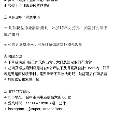
✱ 獨特手工細緻磨砂質感表面
③ 使用說明 / 注意事項
➜ 此款花盆原廠設計無孔，出貨時不另打孔，如需打孔請下
單時備註
➜ 如需更透氣排水，可於訂單備註額外開孔數量
④ 物流配送
➜ 下單後將於3個工作天內出貨，六日及國定假日不出貨
➜ 超商及蝦皮店到店需符合5公斤以下及長寬高合計105cm內，訂單
若超過超商材積限制，需要重新下單改成宅配，如訂購多件商品請
先截圖購物車私訊小編
⑤ 實體門市資訊
➜ 門市地址：台中市南屯區益昌六街 86 號
➜ 營業時間：11:00 – 18:30（週二公休）
➜ Instagram：@superplanter.official