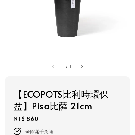
1
/
11
【ECOPOTS比利時環保
盆】Pisa比薩 21cm
Regular
NT$ 860
price
全館滿千免運