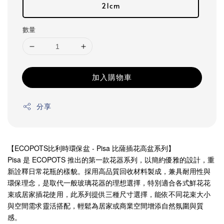
21cm
數量
加入購物車
分享
【ECOPOTS比利時環保盆 - Pisa 比薩插花高盆系列】
Pisa 是 ECOPOTS 推出的第一款花器系列，以簡約優雅的設計，重
新詮釋日常花瓶的樣貌。採用高品質回收材料製成，兼具耐用性與
環保理念，是取代一般玻璃花器的理想選擇，特別適合各式鮮花花
束或居家插花使用，此系列提供三種尺寸選擇，能依不同花束大小
與空間需求靈活搭配，輕鬆為居家或商業空間增添自然氛圍與質
感。