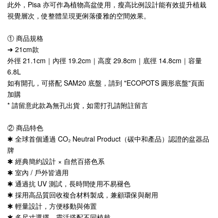
此外，Pisa 亦可作為植物高盆使用，瘦高比例設計能有效提升植栽
視覺層次，使整體呈現更俐落優雅的空間效果。
① 商品規格
➜ 21cm款 
外徑 21.1cm｜內徑 19.2cm｜高度 29.8cm｜底徑 14.8cm｜容量 
6.8L
如有開孔，可搭配 SAM20 底盤，請到 "ECOPOTS 圓形底盤"頁面
加購
* 請留意此款為無孔出貨，如需打孔請附註留言
② 商品特色
✱ 全球首個通過 CO₂ Neutral Product（碳中和產品）認證的盆器品
牌
✱ 經典簡約設計 × 自然百搭色系
✱ 室內 / 戶外皆適用
✱ 通過抗 UV 測試，長時間使用不易褪色
✱ 採用高品質回收複合材料製成，兼顧環保與耐用
✱ 輕量設計，方便移動與佈置
✱ 多尺寸選擇，靈活搭配不同植栽